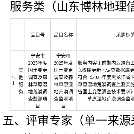
服务类（山东博林地理
品目号
品目名称
采购标
宁安市
宁安市
2025年度
2025年度
服务内容 1.前期内业准备工
其
国土变更
国土变更
3.权属更新 4.调查数据库
他
调查及森
调查及森
符合《2025年度黑龙江
1-
1
服
林草原湿
林草原湿
草原湿地荒漠调查监测实
务
地荒漠调
地荒漠调
省国土变更调查技术要求
查监测项
查监测项
草原湿地荒漠调查监
目
目
五、评审专家（单一来源