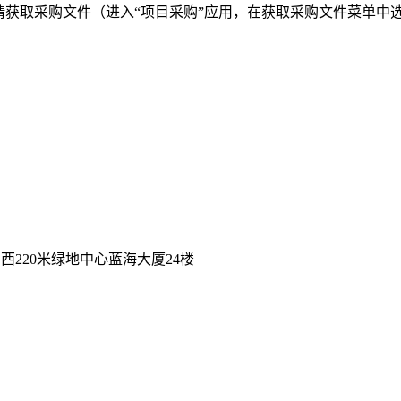
.cn/在线申请获取采购文件（进入“项目采购”应用，在获取采购文件菜
）
220米绿地中心蓝海大厦24楼