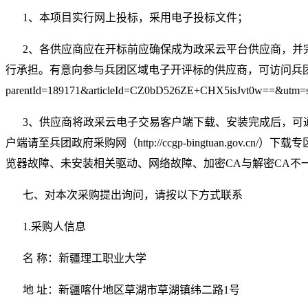
1、本项目实行网上投标，采用电子投标文件；
2、各供应商应在开标前应确保成为政采云平台供应商，并
行承担。有意向参与兵团区域电子开评标的供应商，可访问兵团政府采购网-办事指
parentId=189171&articleId=CZ0bD526ZE+CHX5isJvt0w==&utm=s
3、供应商将政采云电子交易客户端下载、安装完成后，可通
户端请至兵团政府采购网（http://ccgp-bingtuan.g
览器故障、未安装相关驱动、网络故障、加密CA与解密CA不
七、对本次采购提出询问，请按以下方式联系
1.采购人信息
名 称：新疆理工职业大学
地 址：新疆喀什地区草湖市草湖镇纬二路1号